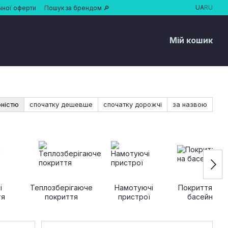
UA
RU
чної оферти
Пошук за брендом 🔎
Мій кошик
рністю
спочатку дешевше
спочатку дорожчі
за назвою
і
Теплозберігаюче
Намотуючі
Покриття на
тя
покриття
пристрої
басейн