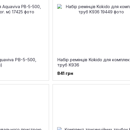
uaviva PB-5-500,
Набір ремінців Kokido для компле
м)
труб K936
841 грн