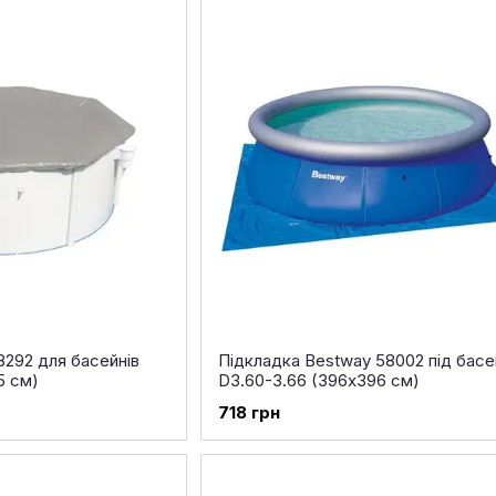
292 для басейнів
Підкладка Bestway 58002 під басе
5 см)
D3.60-3.66 (396х396 см)
718 грн