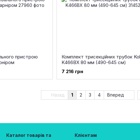
льного пристрою
Комплект трисекційних трубок Ko
арніром
K466BX 80 мм (490-645 см)
7 216 грн
Назад
1
2
3
4
Вперед
Каталог товарів та
Клієнтам