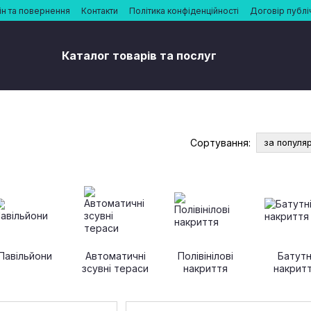
н та повернення
Контакти
Політика конфіденційності
Договір публі
Каталог товарів та послуг
Сортування:
за популя
Павільйони
Автоматичні
Полівінілові
Батутн
зсувні тераси
накриття
накрит