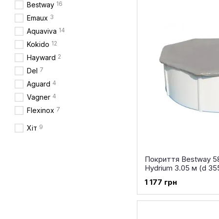
16
Bestway
3
Emaux
14
Aquaviva
12
Kokido
2
Hayward
7
Del
4
Aguard
4
Vagner
7
Flexinox
9
Хіт
Покриття Bestway 58
Hydrium 3.05 м (d 35
1 177 грн