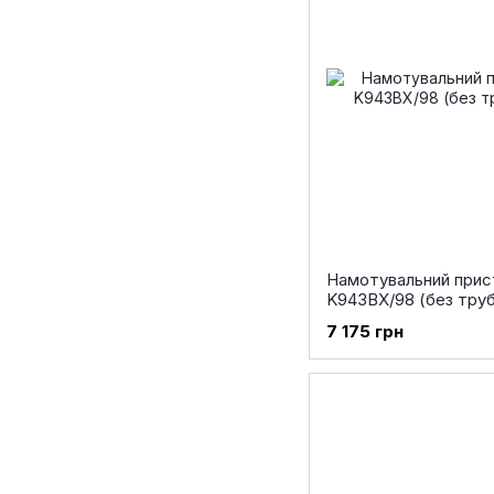
Намотувальний прист
K943BX/98 (без тру
7 175 грн