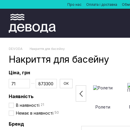
Перейти до основного контенту
Про нас
Оплата і доставка
Обмі
DEVODA
Накриття для басейну
Накриття для басейну
Ціна, грн
Від Ціна, грн
До Ціна, грн
ОК
Наявність
21
В наявності
Ролети
50
Немає в наявності
Бренд