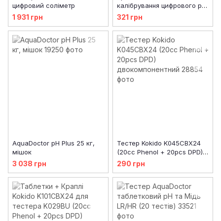
цифровий соліметр
калібрування цифрового pH
тестера Kokido K977CS,
1 931 грн
321 грн
уцінка
AquaDoctor pH Plus 25 кг,
Тестер Kokido K045CBX24
мішок
(20cc Phenol + 20pcs DPD)
двокомпонентний
3 038 грн
290 грн