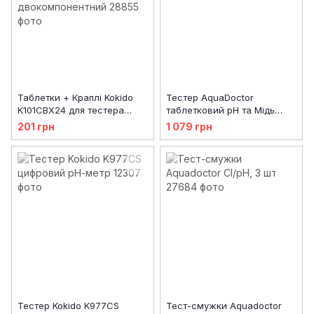
Таблетки + Краплі Kokido
Тестер AquaDoctor
K101CBX24 для тестера
таблетковий pH та Мідь
K029BU (20cc Phenol +
LR/HR (20 тестів)
201 грн
1 079 грн
20pcs DPD)
двокомпонентний
Тестер Kokido K977CS
Тест-смужки Aquadoctor