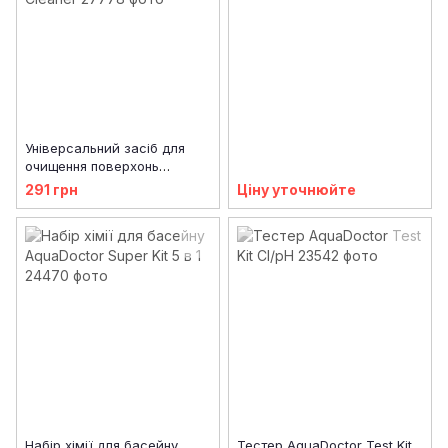
Універсальний засіб для
очищення поверхонь
AquaDoctor AB Antibacterial
291 грн
Ціну уточнюйте
Cleaner
Набір хімії для басейну
Тестер AquaDoctor Test Kit