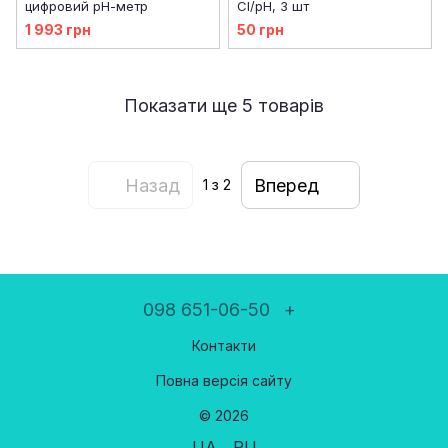
цифровий рН-метр
Cl/pH, 3 шт
1 993 грн
50 грн
Показати ще 5 товарів
Назад
Вперед
1
з 2
098 651-06-50
+
Контакти
Повна версія сайту
© 2026
UA
RU