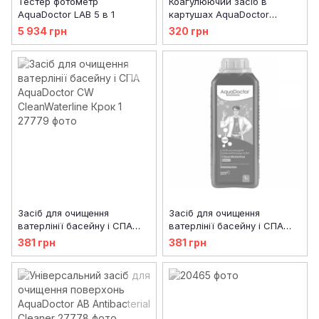
Тестер фотометр
Коагулюючий засіб в
AquaDoctor LAB 5 в 1
картушах AquaDoctor
Superflock
5 934 грн
320 грн
Засіб для очищення
Засіб для очищення
ватерлінії басейну і СПА
ватерлінії басейну і СПА
AquaDoctor CW
AquaDoctor CW
381 грн
381 грн
CleanWaterline Крок 1
CleanWaterline Крок 2