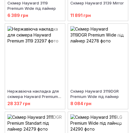
Скімер Hayward 3119
Скімер Hayward 3139 Mirror
Premium Wide під лайнер
6 389 грн
11 891 грн
Нержавіюча накладка для
Скімер Hayward 3119DGR
скімера Hayward Premium
Premium Wide під лайнер
3119
28 337 грн
8 084 грн