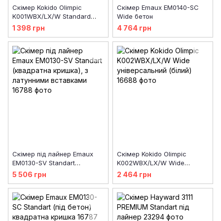
Скімер Kokido Olimpic
Скімер Emaux EM0140-SС
K001WBX/LX/W Standard
Wide бетон
універсальний (білий)
1 398 грн
4 764 грн
Скімер під лайнер Emaux
Скімер Kokido Olimpic
EM0130-SV Standart
K002WBX/LX/W Wide
(квадратна кришка), з
універсальний (білий)
5 506 грн
2 464 грн
латунними вставками