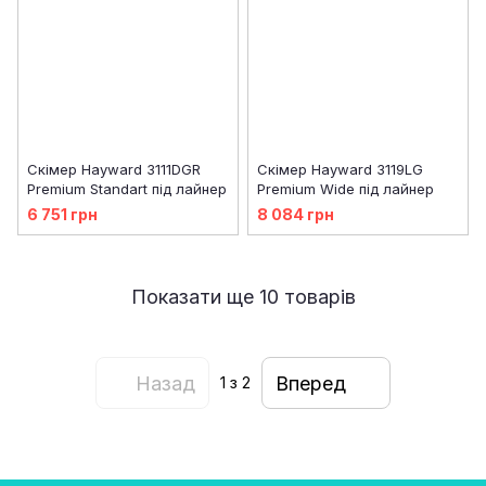
Скімер Hayward 3111DGR
Скімер Hayward 3119LG
Premium Standart під лайнер
Premium Wide під лайнер
6 751 грн
8 084 грн
Показати ще 10 товарів
Назад
Вперед
1
з 2