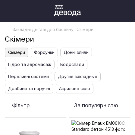
Закладні деталі для басейну
Скімери
Скімери
Скімери
Форсунки
Донні зливи
Гідро та аеромасаж
Водоспади
Переливні системи
Другие закладные
Драбини та поручні
Акрилове скло
Фільтр
За популярністю