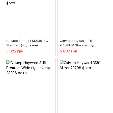
Скімер Emaux EM0130-SC
Скімер Hayward 3111
Standart (під бетон)
PREMIUM Standart під
квадратна кришка
лайнер
3 022 грн
5 687 грн