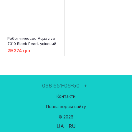
Робот-пилосос Aquaviva
7310 Black Pearl, уцінений
29 274 грн
098 651-06-50
+
Контакти
Повна версія сайту
© 2026
UA
RU