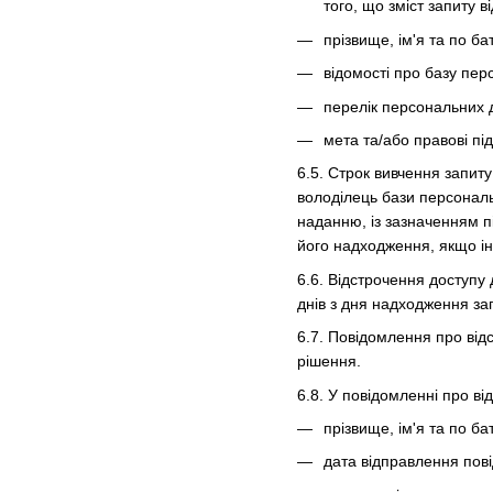
того, що зміст запиту
прізвище, ім'я та по ба
відомості про базу пер
перелік персональних 
мета та/або правові пі
6.5. Строк вивчення запит
володілець бази персональ
наданню, із зазначенням п
його надходження, якщо і
6.6. Відстрочення доступу
днів з дня надходження за
6.7. Повідомлення про від
рішення.
6.8. У повідомленні про в
прізвище, ім'я та по ба
дата відправлення пов