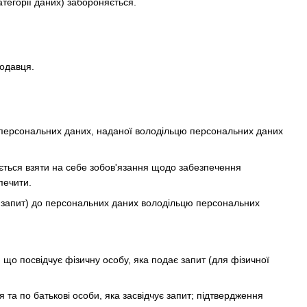
атегорії даних) забороняється.
родавця.
а персональних даних, наданої володільцю персональних даних
яється взяти на себе зобов'язання щодо забезпечення
печити.
— запит) до персональних даних володільцю персональних
, що посвідчує фізичну особу, яка подає запит (для фізичної
 та по батькові особи, яка засвідчує запит; підтвердження