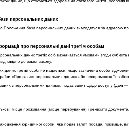
також даних, що стосуються здоров’я чи статевого життя (особливі к
бази персональних даних
цього Положення бази персональних даних знаходяться за адресою п
формації про персональні дані третім особам
ерсональних даних третіх осіб визначається умовами згоди суб'єкт
відповідно до вимог закону.
их даних третій особі не надається, якщо зазначена особа відмовл
країни «Про захист персональних даних» або неспроможна їх забез
в'язаних з персональними даними, подає запит щодо доступу (далі 
атькові, місце проживання (місце перебування) і реквізити документа
ходження юридичної особи, яка подає запит, посада, прізвище, ім'я