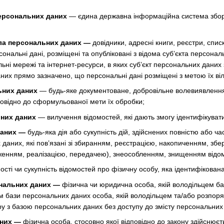
ерсональних даних
— єдина державна інформаційна система збору
ла персональних даних —
довідники, адресні книги, реєстри, списк
ерсональні дані, розміщені та опубліковані з відома суб’єкта перс
ні мережі та інтернет-ресурси, в яких суб’єкт персональних даних 
них прямо зазначено, що персональні дані розміщені з метою їх ві
ьних даних
— будь-яке документоване, добровільне волевиявлення
повідно до сформульованої мети їх обробки;
них даних
— вилучення відомостей, які дають змогу ідентифікуват
даних —
будь-яка дія або сукупність дій, здійснених повністю або ча
 даних, які пов’язані зі збиранням, реєстрацією, накопиченням, з
енням, реалізацією, передачею), знеособленням, знищенням відом
ості чи сукупність відомостей про фізичну особу, яка ідентифікован
нальних даних —
фізична чи юридична особа, якій володільцем б
ом бази персональних даних особа, якій володільцем та/або розпо
ру з базою персональних даних без доступу до змісту персональних
аних —
фізична особа, стосовно якої відповідно до закону здійснюєт