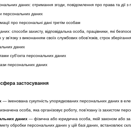
нальних даних: отримання згоди, повідомлення про права та дії з
и персональних даних
мації про персональні дані третім особам
аних: способи захисту, відповідальна особа, працівники, які безпо
у зв’язку з виконанням своїх службових обов’язків, строк зберіган
альних даних
тами суб'єкта персональних даних
бази персональних даних
а сфера застосування
х
— іменована сукупність упорядкованих персональних даних в елек
значена особа, яка організовує роботу, пов’язану із захистом перс
альних даних
— фізична або юридична особа, якій законом або за
 мету обробки персональних даних у цій базі даних, встановлює скл