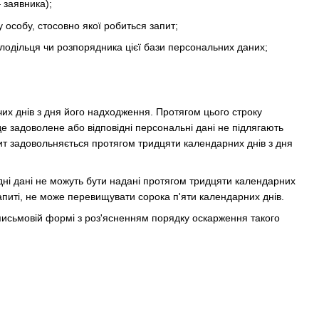
 заявника);
у особу, стосовно якої робиться запит;
олодільця чи розпорядника цієї бази персональних даних;
их днів з дня його надходження. Протягом цього строку
е задоволене або відповідні персональні дані не підлягають
пит задовольняється протягом тридцяти календарних днів з дня
ідні дані не можуть бути надані протягом тридцяти календарних
апиті, не може перевищувати сорока п'яти календарних днів.
 письмовій формі з роз'ясненням порядку оскарження такого