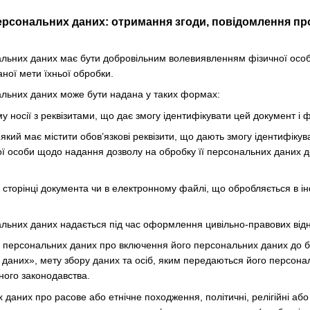
ерсональних даних: отримання згоди, повідомлення про
нальних даних має бути добровільним волевиявленням фізичної осо
ної мети їхньої обробки.
нальних даних може бути надана у таких формах:
 носії з реквізитами, що дає змогу ідентифікувати цей документ і ф
який має містити обов’язкові реквізити, що дають змогу ідентифіку
ї особи щодо надання дозволу на обробку її персональних даних до
й сторінці документа чи в електронному файлі, що обробляється в 
нальних даних надається під час оформлення цивільно-правових відн
а персональних даних про включення його персональних даних до б
даних», мету збору даних та осіб, яким передаються його персона
ного законодавства.
даних про расове або етнічне походження, політичні, релігійні або