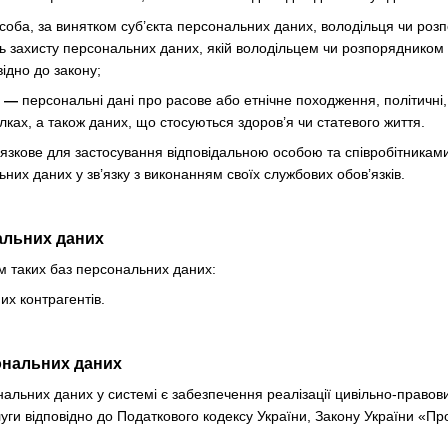
соба, за винятком суб’єкта персональних даних, володільця чи ро
ь захисту персональних даних, якій володільцем чи розпорядником
ідно до закону;
х —
персональні дані про расове або етнічне походження, політичні, 
лках, а також даних, що стосуються здоров’я чи статевого життя.
язкове для застосування відповідальною особою та співробітникам
них даних у зв’язку з виконанням своїх службових обов’язків.
нальних даних
м таких баз персональних даних:
х контрагентів.
ональних даних
альних даних у системі є забезпечення реалізації цивільно-правови
уги відповідно до Податкового кодексу України, Закону України «Про 