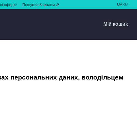
UA
RU
ної оферти
Пошук за брендом 🔎
Мій кошик
зах персональних даних, володільцем