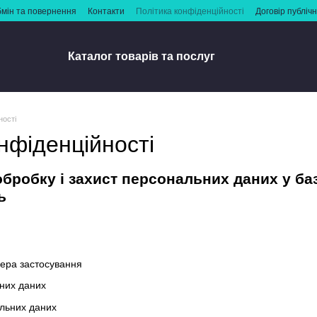
мін та повернення
Контакти
Політика конфіденційності
Договір публіч
Каталог товарів та послуг
ності
нфіденційності
бробку і захист персональних даних у ба
ь
фера застосування
них даних
льних даних