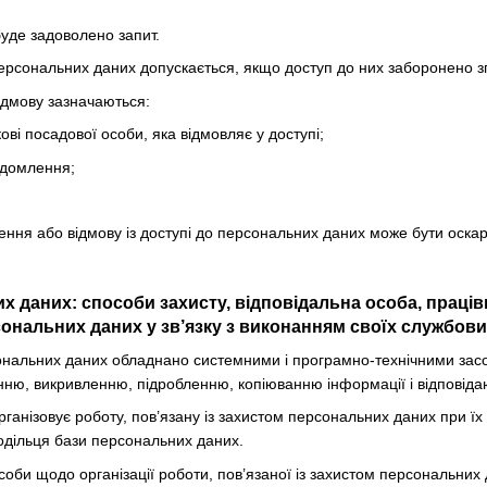
буде задоволено запит.
персональних даних допускається, якщо доступ до них заборонено зг
відмову зазначаються:
кові посадової особи, яка відмовляє у доступі;
ідомлення;
чення або відмову із доступі до персональних даних може бути оска
их даних: способи захисту, відповідальна особа, праці
ональних даних у зв’язку з виконанням своїх службових
ональних даних обладнано системними і програмно-технічними засоба
ню, викривленню, підробленню, копіюванню інформації і відповіда
рганізовує роботу, пов’язану із захистом персональних даних при їх
одільця бази персональних даних.
соби щодо організації роботи, пов’язаної із захистом персональних 