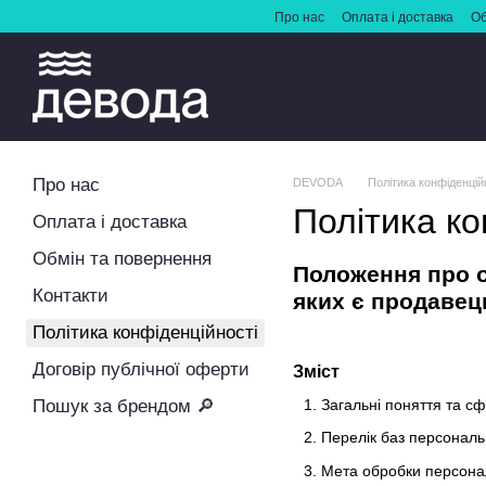
Перейти до основного контенту
Про нас
Оплата і доставка
Об
Про нас
DEVODA
Політика конфіденцій
Політика ко
Оплата і доставка
Обмін та повернення
Положення про о
Контакти
яких є продавец
Політика конфіденційності
Договір публічної оферти
Зміст
Пошук за брендом 🔎
Загальні поняття та с
Перелік баз персональ
Мета обробки персона