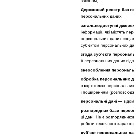
законом;
Державний реєстр баз п
персональних даних;
загальнодоступні джере
інформації, які містять п
персональних даних соціаль
суб’єктом персональних да
згода суб’єкта персонал
її персональних даних від
знеособлення персональ
обробка персональних 
в картотеках персональних
і поширенням (розповсюдж
персональні дані —
відом
розпорядник бази персо
ці дані. Не є розпорядник
роботи технічного характе
суб’єкт персональних д