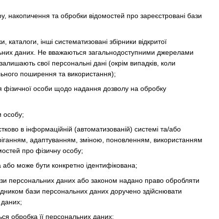
, накопичення та обробки відомостей про зареєстровані бази
и, каталоги, інші систематизовані збірники відкритої
ональних даних. Не вважаються загальнодоступними джерелами
залишають свої персональні дані (окрім випадків, коли
льного поширення та використання);
 фізичної особи щодо надання дозволу на обробку
и особу;
стково в інформаційній (автоматизованій) системі та/або
беріганням, адаптуванням, зміною, поновленням, використанням
остей про фізичну особу;
а або може бути конкретно ідентифікована;
ази персональних даних або законом надано право обробляти
рядником бази персональних даних доручено здійснювати
 даних;
ься обробка її персональних даних;