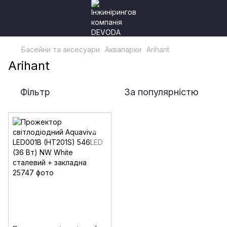
Басейни та аксесуари
Аквапарки
Arihant
Arihant
Фільтр
За популярністю