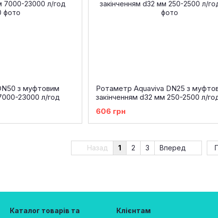
DN50 з муфтовим
Ротаметр Aquaviva DN25 з муфто
7000-23000 л/год
закінченням d32 мм 250-2500 л/го
606 грн
Назад
1
2
3
Вперед
Каталог товарів та
Клієнтам