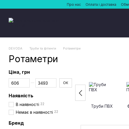
Перейти до основного контенту
Про нас
Оплата і доставка
Обмі
DEVODA
Труби та фітинги
Ротаметри
Ротаметри
Ціна, грн
Від Ціна, грн
До Ціна, грн
ОК
Наявність
22
В наявності
Труби ПВХ
22
Немає в наявності
Бренд