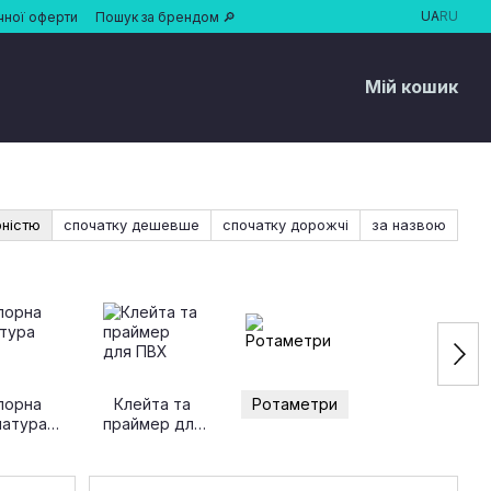
UA
RU
чної оферти
Пошук за брендом 🔎
Мій кошик
рністю
спочатку дешевше
спочатку дорожчі
за назвою
порна
Клейта та
Ротаметри
матура
праймер для
ПВХ
ПВХ