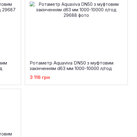
вим
Ротаметр Aquaviva DN50 з муфтовим
д
закінченням d63 мм 1000-10000 л/год
3 116 грн