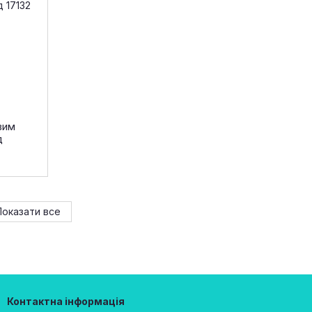
вим
д
Показати все
Контактна інформація