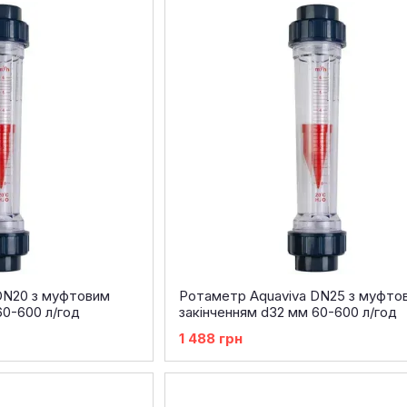
DN20 з муфтовим
Ротаметр Aquaviva DN25 з муфто
60-600 л/год
закінченням d32 мм 60-600 л/год
1 488 грн