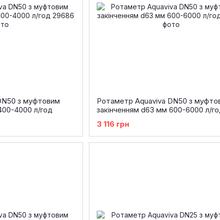
DN50 з муфтовим
Ротаметр Aquaviva DN50 з муфто
400-4000 л/год
закінченням d63 мм 600-6000 л/го
3 116 грн