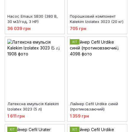
Насос Emaux SB30 (380 В,
Порошковий компонент
30 м3/год, 3 HP)
Kalekim Izolatex 3023 (20 кг)
36 039 грн
705 грн
ХІТ
Латексна емульсія Kalekim
Лайнер Cefil Urdike синій
Izolatex 3023 (5 л)
(протиковзаючий)
1 611 грн
1 359 грн
ХІТ
ХІТ