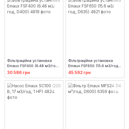
Фільтраційна установка
Фільтраційна установка
Emaux FSF400 (6.48 м3/год,
Emaux FSF650 (15.6 м3/год,
D400)
D635)
30 586 грн
45 592 грн