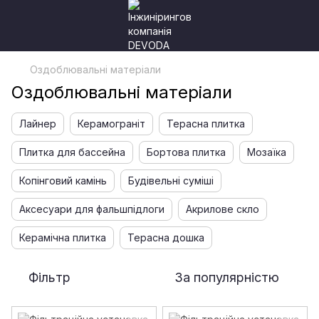
Оздоблювальні матеріали
Оздоблювальні матеріали
Лайнер
Керамограніт
Терасна плитка
Плитка для бассейна
Бортова плитка
Мозаїка
Копінговий камінь
Будівельні суміші
Аксесуари для фальшпідлоги
Акрилове скло
Керамічна плитка
Терасна дошка
Фільтр
За популярністю