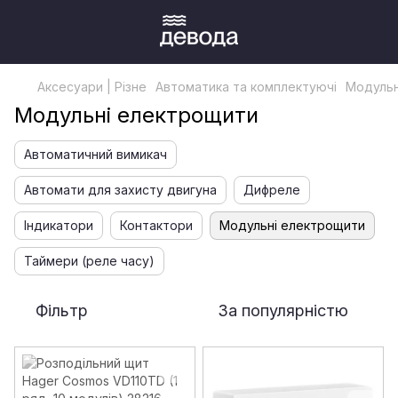
Аксесуари | Різне
Автоматика та комплектуючі
Модульн
Модульні електрощити
Автоматичний вимикач
Автомати для захисту двигуна
Дифреле
Індикатори
Контактори
Модульні електрощити
Таймери (реле часу)
Фільтр
За популярністю