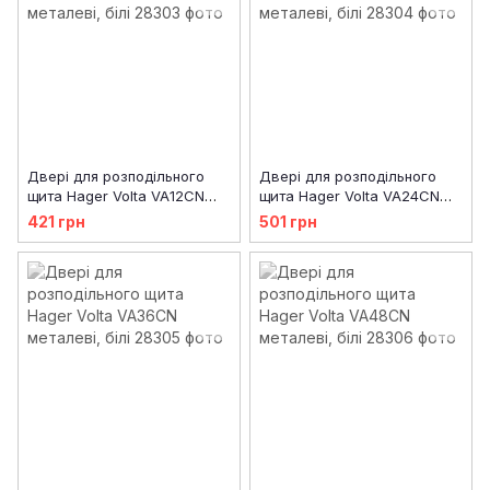
Двері для розподільного
Двері для розподільного
щита Hager Volta VA12CN
щита Hager Volta VA24CN
металеві, білі
металеві, білі
421 грн
501 грн