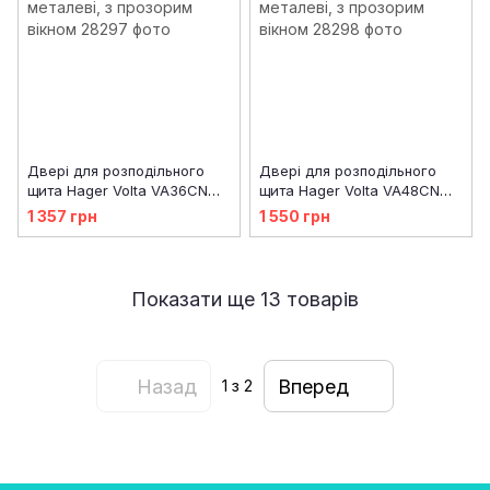
Двері для розподільного
Двері для розподільного
щита Hager Volta VA36CN
щита Hager Volta VA48CN
металеві, з прозорим
металеві, з прозорим
1 357 грн
1 550 грн
вікном
вікном
Показати ще 13 товарів
Назад
Вперед
1
з 2