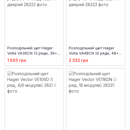
Розподільний щит Hager
Розподільний щит Hager
Volta VA36CN (3 ряди, 36+6
Volta VA48CN (4 ряди, 48+8
модулів), без дверей
модулів), без дверей
1 503 грн
2 332 грн