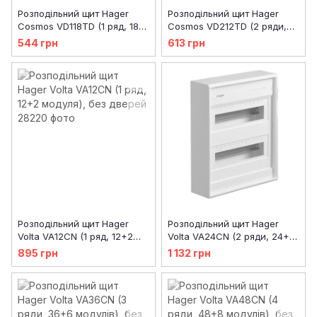
Розподільний щит Hager
Розподільний щит Hager
Cosmos VD118TD (1 ряд, 18
Cosmos VD212TD (2 ряди,
модулів)
24 модуля)
544 грн
613 грн
Розподільний щит Hager
Розподільний щит Hager
Volta VA12CN (1 ряд, 12+2
Volta VA24CN (2 ряди, 24+4
модуля), без дверей
модуля), без дверей
895 грн
1 132 грн