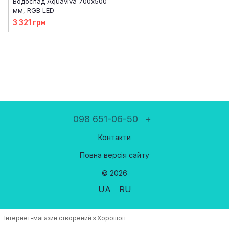
Водоспад Aquaviva 700х500
мм, RGB LED
3 321 грн
098 651-06-50
+
Контакти
Повна версія сайту
© 2026
UA
RU
Інтернет-магазин створений з Хорошоп