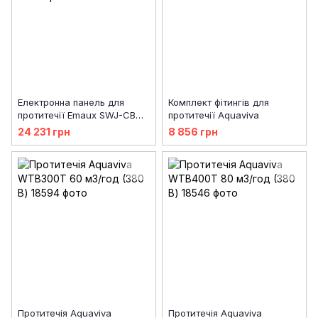
Електронна панель для
Комплект фітингів для
протитечії Emaux SWJ-CB
протитечії Aquaviva
380 В (08080021/ SWJ-CB)
24 231 грн
8 856 грн
Протитечія Aquaviva
Протитечія Aquaviva