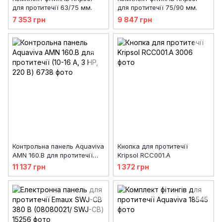
для протитечії 63/75 мм.
для протитечії 75/90 мм.
7 353 грн
9 847 грн
Контрольна панель Aquaviva
Кнопка для протитечії
AMN 160.B для протитечії
Kripsol RCC001.A
(10-16 А, 3 HP, 220 В)
11 137 грн
1 372 грн