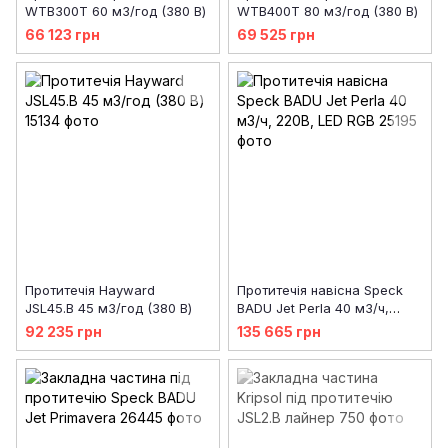
WTB300T 60 м3/год (380 В)
WTB400T 80 м3/год (380 В)
66 123 грн
69 525 грн
Протитечія Hayward
Протитечія навісна Speck
JSL45.B 45 м3/год (380 В)
BADU Jet Perla 40 м3/ч,
220В, LED RGB
92 235 грн
135 665 грн