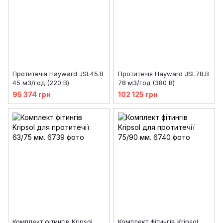
Протитечія Hayward JSL45.B
Протитечія Hayward JSL78.B
45 м3/год (220 В)
78 м3/год (380 В)
95 374 грн
102 125 грн
Комплект фітингів Kripsol
Комплект фітингів Kripsol