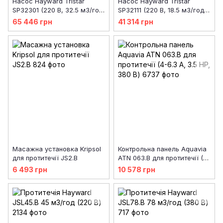
Насос Hayward Tristar
Насос Hayward Tristar
SP32301 (220 В, 32.5 м3/год,
SP32111 (220 В, 18.5 м3/год, 1
3 HP)
HP)
65 446 грн
41 314 грн
Масажна установка Kripsol
Контрольна панель Aquavia
для протитечії JS2.B
ATN 063.B для протитечії (4-
6.3 А, 3.5 HP, 380 В)
6 493 грн
10 578 грн