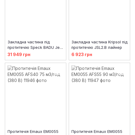
Закладна частина під
Закладна частина Kripsol під
протитечію Speck BADU Jet
протитечію JSL2.B лайнер
Primavera
31 949 грн
6 923 грн
Протитечія Emaux EM0055
Протитечія Emaux EM0055