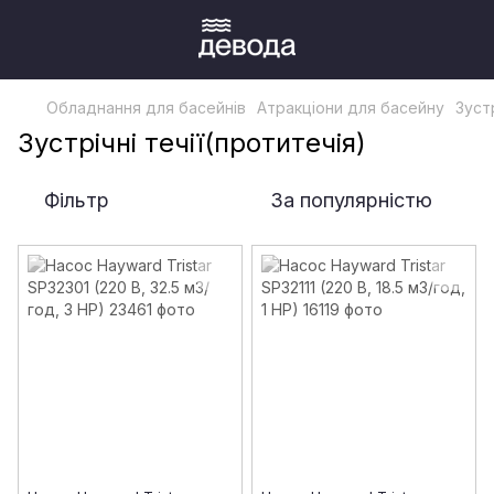
Обладнання для басейнів
Атракціони для басейну
Зустр
Зустрічні течії(протитечія)
Фільтр
За популярністю