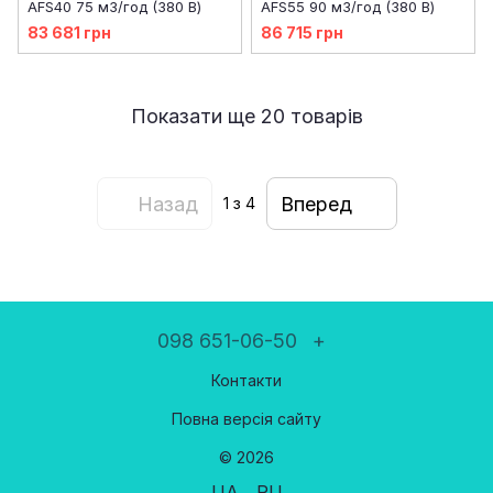
AFS40 75 м3/год (380 В)
AFS55 90 м3/год (380 В)
83 681 грн
86 715 грн
Показати ще 20 товарів
Назад
Вперед
1
з 4
098 651-06-50
+
Контакти
Повна версія сайту
© 2026
UA
RU