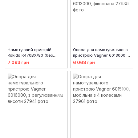
Намотуючий пристрій
Опора для намотувального
Kokido K470BX/80 (без
пристрою Vagner 6013000,
трубок)
фіксована
7 093 грн
6 068 грн