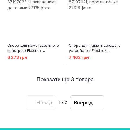
Опора для намотувального
Опора для наматывающего
пристрою Flexinox
устройства Flexinox
87197023, із закладними
87197021, передвижные
6 273 грн
7 462 грн
деталями
Показати ще 3 товара
Назад
Вперед
1
з 2