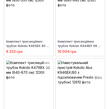
Комплект трисекційних
Комплект трисекційних
трубок Kokido K465BX 80 мм
трубок Kokido K444BX 98 мм
(450-555 см)
(490-645 см)
6 232 грн
10 004 грн