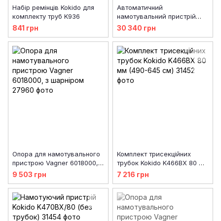
Набір ремінців Kokido для
Автоматичний
комплекту труб K936
намотувальний пристрій
Kokido CR50+CR43BX/EU
841 грн
30 340 грн
Опора для намотувального
Комплект трисекційних
пристрою Vagner 6018000, з
трубок Kokido K466BX 80 мм
шарніром
(490-645 см)
9 503 грн
7 216 грн