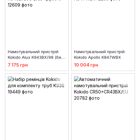
Намотувальний пристрій
Намотувальний пристрій
Kokido Alux K943BX/98 (без
Kokido Apollo K847WBX
трубок)
7 175 грн
10 004 грн