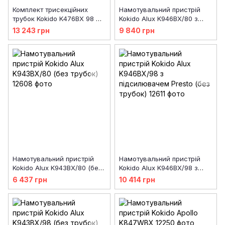
Комплект трисекційних
Намотувальний пристрій
трубок Kokido K476BX 98 мм
Kokido Alux K946BX/80 з
(640-870 см)
підсилювачем Presto (без
13 243 грн
9 840 грн
трубок)
Намотувальний пристрій
Намотувальний пристрій
Kokido Alux K943BX/80 (без
Kokido Alux K946BX/98 з
трубок)
підсилювачем Presto (без
6 437 грн
10 414 грн
трубок)