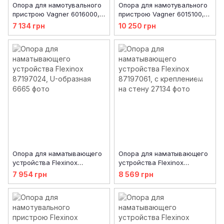
Опора для намотувального
Опора для намотувального
пристрою Vagner 6016000, з
пристрою Vagner 6015100,
регулюванням висоти
мобільна з 4 колесами
7 134 грн
10 250 грн
Опора для наматывающего
Опора для наматывающего
устройства Flexinox
устройства Flexinox
87197024, U-образная
87197061, с креплением на
7 954 грн
8 569 грн
стену