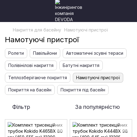
Накриття для басейну
Намотуючі пристрої
Намотуючі пристрої
Ролети
Павільйони
Автоматичні зсувні тераси
Полівінілові накриття
Батутні накриття
Теплозберігаюче покриття
Намотуючі пристрої
Покриття на басейн
Покриття під басейн
Фільтр
За популярністю