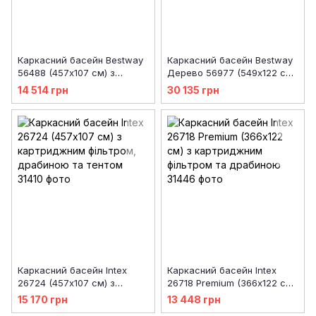
Каркасний басейн Bestway
Каркасний басейн Bestway
56488 (457х107 см) з
Дерево 56977 (549х122 см)
картриджним фільтром,
з картриджним фільтром,
14 514 грн
30 135 грн
тентом і драбиною
драбиною та захисним
тентом
Каркасний басейн Intex
Каркасний басейн Intex
26724 (457х107 см) з
26718 Premium (366х122 см)
картриджним фільтром,
з картриджним фільтром та
15 170 грн
13 448 грн
драбиною та тентом
драбиною