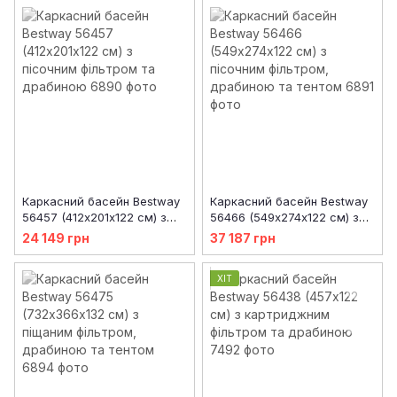
Каркасний басейн Bestway
Каркасний басейн Bestway
56457 (412х201х122 см) з
56466 (549х274х122 см) з
пісочним фільтром та
пісочним фільтром,
24 149 грн
37 187 грн
драбиною
драбиною та тентом
ХІТ