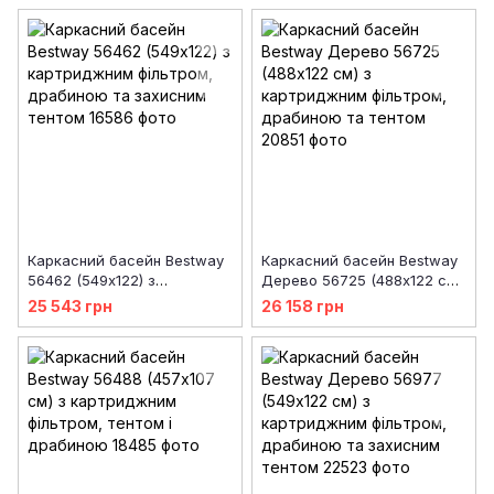
Каркасний басейн Bestway
Каркасний басейн Bestway
56462 (549х122) з
Дерево 56725 (488х122 см)
картриджним фільтром,
з картриджним фільтром,
25 543 грн
26 158 грн
драбиною та захисним
драбиною та тентом
тентом