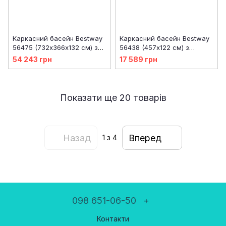
Каркасний басейн Bestway
Каркасний басейн Bestway
56475 (732х366х132 см) з
56438 (457х122 см) з
піщаним фільтром,
картриджним фільтром та
54 243 грн
17 589 грн
драбиною та тентом
драбиною
Показати ще 20 товарів
Назад
Вперед
1
з 4
098 651-06-50
+
Контакти