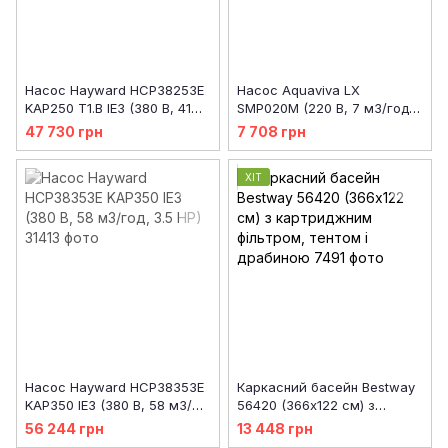
Насос Hayward HCP38253E
Насос Aquaviva LX
KAP250 T1.B IE3 (380 В, 41
SMP020M (220 В, 7 м3/год,
м3/год, 2.5 HP)
0.35 НР)
47 730 грн
7 708 грн
ХІТ
Насос Hayward HCP38353E
Каркасний басейн Bestway
KAP350 IE3 (380 В, 58 м3/
56420 (366х122 см) з
год, 3.5 HP)
картриджним фільтром,
56 244 грн
13 448 грн
тентом і драбиною