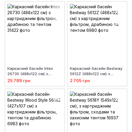
Каркасний басейн Intex
Каркасний басейн Bestway
26730 (488х122 см) з
5612Z (488х122 см) з
картриджним фільтром,
картриджним фільтром,
25 789 грн
2 705 грн
драбиною та тентом
драбиною та тентом