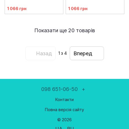
1 066 грн
1 066 грн
Показати ще 20 товарів
Назад
Вперед
1
з 4
098 651-06-50
+
Контакти
Повна версія сайту
© 2026
UA
RU