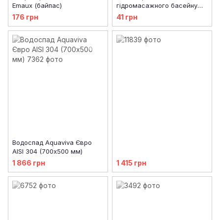
Emaux (байпас)
гідромасажного басейну
IQUE (316-207)
176 грн
41 грн
Водоспад Aquaviva Євро
AISI 304 (700х500 мм)
1 866 грн
1 415 грн