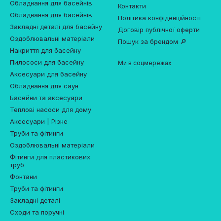
Обладнання для басейнів
Контакти
Обладнання для басейнів
Політика конфіденційності
Закладні деталі для басейну
Договір публічної оферти
Оздоблювальні матеріали
Пошук за брендом 🔎
Накриття для басейну
Пилососи для басейну
Ми в соцмережах
Аксесуари для басейну
Обладнання для саун
Басейни та аксесуари
Теплові насоси для дому
Аксесуари | Різне
Труби та фітинги
Оздоблювальні матеріали
Фітинги для пластикових
труб
Фонтани
Труби та фітинги
Закладні деталі
Сходи та поручні