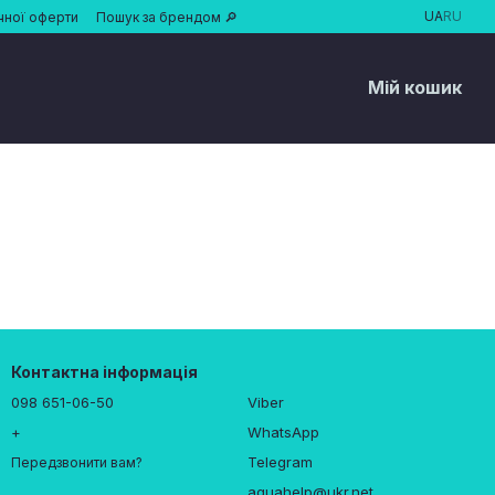
UA
RU
чної оферти
Пошук за брендом 🔎
Мій кошик
Контактна інформація
098 651-06-50
Viber
+
WhatsApp
Telegram
Передзвонити вам?
aquahelp@ukr.net