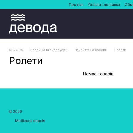
Перейти до основного контенту
Про нас
Оплата і доставка
Обмі
DEVODA
Басейни та аксесуари
Накриття на басейн
Ролети
Ролети
Немає товарів
© 2026
Мобільна версія