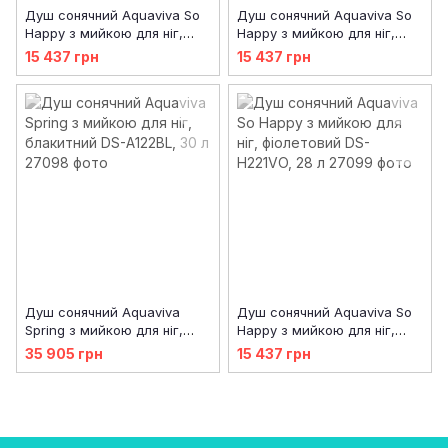
Душ сонячний Aquaviva So
Душ сонячний Aquaviva So
Happy з мийкою для ніг,
Happy з мийкою для ніг,
антрацит DS-H221NO, 28 л
блакитний DS-H221BL, 28 л
15 437 грн
15 437 грн
Душ сонячний Aquaviva
Душ сонячний Aquaviva So
Spring з мийкою для ніг,
Happy з мийкою для ніг,
блакитний DS-A122BL, 30 л
фіолетовий DS-H221VO, 28 л
35 905 грн
15 437 грн