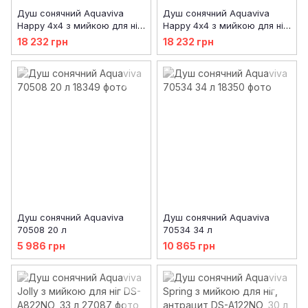
Душ сонячний Aquaviva
Душ сонячний Aquaviva
Happy 4х4 з мийкою для ніг,
Happy 4х4 з мийкою для ніг,
блакитний DS-H422BL, 44 л
зелений DS-H422VE, 44 л
18 232 грн
18 232 грн
Душ сонячний Aquaviva
Душ сонячний Aquaviva
70508 20 л
70534 34 л
5 986 грн
10 865 грн