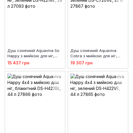
Душ сонячний Aquaviva So
Душ сонячний Aquaviva
Happy з мийкою для ніг,
Cobra з мийкою для ніг,
зелений DS-H221VE, 28 л
зелений DS-C720VE, 32 л
15 437 грн
19 307 грн