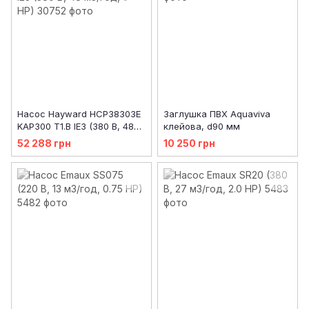
Насос Hayward HCP38303E
Заглушка ПВХ Aquaviva
KAP300 T1.B IE3 (380 В, 48
клейова, d90 мм
м3/год, 3 HP)
52 288 грн
10 250 грн