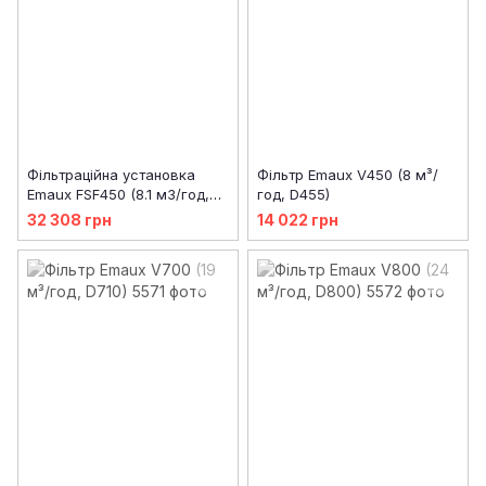
Фільтраційна установка
Фільтр Emaux V450 (8 м³/
Emaux FSF450 (8.1 м3/год,
год, D455)
D455)
32 308 грн
14 022 грн