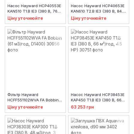
Насос Hayward HCP40553E
Насос Hayward HCP40653E
KAN510 T1.B IE3 (380 В, 76
KAN610 T2.B IE3 (380 В, 84.2
м3/год, 5.5 HP)
м3/год, 6.5 HP)
Ціну уточнюйте
Ціну уточнюйте
Фільтр Hayward
Насос Hayward HCP38453E
HCFF551102WVA FA Bobbin
KAP450 T1.B IE3 (380 В, 66
(61 м3/год, D1400)
м³/год, 4.5 HP)
Ціну уточнюйте
63 253 грн