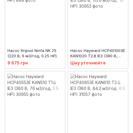
Насос Kripsol Ninfa NK 25
Насос Hayward HCP401003E
(220 В, 6 м3/год, 0.25 НР)
KAN1020 T2.B IE3 (380 В,
115.6 м3/год, 10 HP)
9 675 грн
Ціну уточнюйте