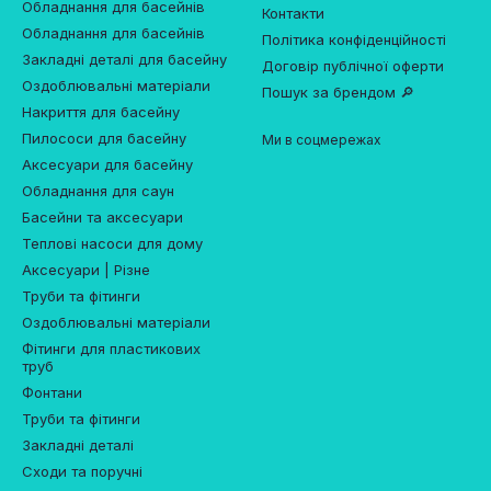
Обладнання для басейнів
Контакти
Обладнання для басейнів
Політика конфіденційності
Закладні деталі для басейну
Договір публічної оферти
Оздоблювальні матеріали
Пошук за брендом 🔎
Накриття для басейну
Пилососи для басейну
Ми в соцмережах
Аксесуари для басейну
Обладнання для саун
Басейни та аксесуари
Теплові насоси для дому
Аксесуари | Різне
Труби та фітинги
Оздоблювальні матеріали
Фітинги для пластикових
труб
Фонтани
Труби та фітинги
Закладні деталі
Сходи та поручні