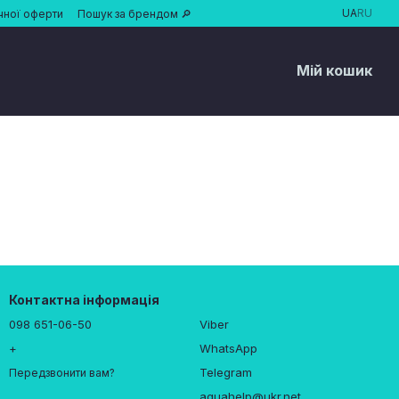
UA
RU
чної оферти
Пошук за брендом 🔎
Мій кошик
Контактна інформація
098 651-06-50
Viber
+
WhatsApp
Telegram
Передзвонити вам?
aquahelp@ukr.net