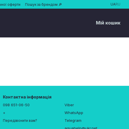
UA
RU
чної оферти
Пошук за брендом 🔎
Мій кошик
Контактна інформація
098 651-06-50
Viber
+
WhatsApp
Telegram
Передзвонити вам?
aquahelp@ukr.net