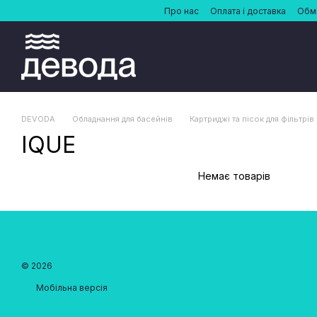
Перейти до основного контенту
Про нас
Оплата і доставка
Обмі
DEVODA
Обладнання для басейнів
Картриджі та пісок для фільтрів
IQUE
Немає товарів
© 2026
Мобільна версія