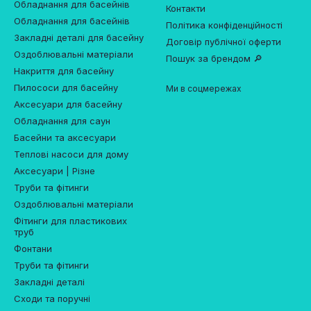
Обладнання для басейнів
Контакти
Обладнання для басейнів
Політика конфіденційності
Закладні деталі для басейну
Договір публічної оферти
Оздоблювальні матеріали
Пошук за брендом 🔎
Накриття для басейну
Пилососи для басейну
Ми в соцмережах
Аксесуари для басейну
Обладнання для саун
Басейни та аксесуари
Теплові насоси для дому
Аксесуари | Різне
Труби та фітинги
Оздоблювальні матеріали
Фітинги для пластикових
труб
Фонтани
Труби та фітинги
Закладні деталі
Сходи та поручні