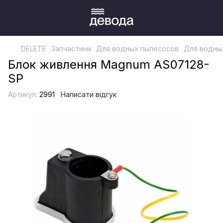
DELETE
Запчастини
Для водных пылесосов
Для водных
Блок живлення Magnum AS07128-
SP
Артикул:
2991
Написати відгук