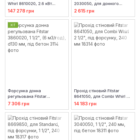
Whirl 8610020, 2.6 кВт
2030050, для донного
(220/380 В)
зливу, 2005020 та 2015020
147 278 грн
2 615 грн
ХІТ
Форсунка донна
Прохід стіновий Fitstar
регульована Fitstar
8641050, для Combi Whirl 2
3860020, 1 1/2", (6 м3/год),
1/2", під форсунку, 240 мм
7 306 грн
14 183 грн
d130 мм, під бетон