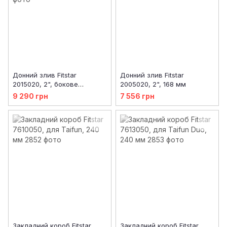
Донний злив Fitstar
Донний злив Fitstar
2015020, 2", бокове
2005020, 2", 168 мм
підключення, 168 мм
9 290 грн
7 556 грн
Закладний короб Fitstar
Закладний короб Fitstar