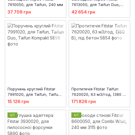
7610050, для Taifun, 240 мм
7613050, для Taifun Duo,
240 мм
37 709 грн
42 654 грн
Поручень круглий Fitstar
Протитечія Fitstar Taifun
7991020, для Taifun, Taifun
7620020, 63 м3/год, (380 В),
Duo, Taifun Kompakt
під бетон
15 126 грн
171 826 грн
ХІТ
ХІТ