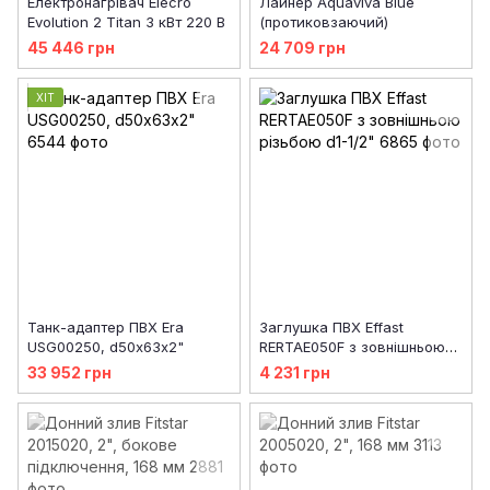
Електронагрівач Elecro
Лайнер Aquaviva Blue
Evolution 2 Titan 3 кВт 220 В
(протиковзаючий)
45 446 грн
24 709 грн
ХІТ
Танк-адаптер ПВХ Era
Заглушка ПВХ Effast
USG00250, d50х63х2"
RERTAE050F з зовнішньою
різьбою d1-1/2"
33 952 грн
4 231 грн