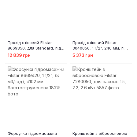
Прохід стіновий Fitstar
Прохід стіновий Fitstar
8669850, для Standard, під
3040050, 1 1/2", 240 мм, під
форсунки, 1 1/2", 240 мм
бетон
12 839 грн
5 373 грн
Форсунка гідромасажна
Кронштейн з віброосновою