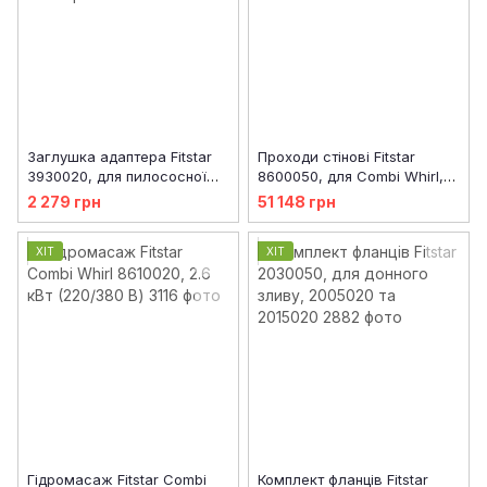
Заглушка адаптера Fitstar
Проходи стінові Fitstar
3930020, для пилососної
8600050, для Combi Whirl,
форсунки
240 мм
2 279 грн
51 148 грн
ХІТ
ХІТ
Гідромасаж Fitstar Combi
Комплект фланців Fitstar