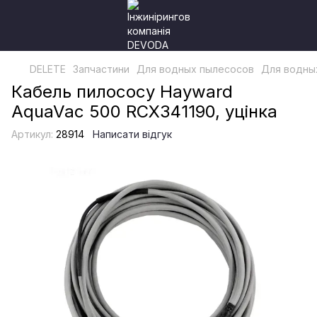
DELETE
Запчастини
Для водных пылесосов
Для водны
Кабель пилососу Hayward
AquaVac 500 RCX341190, уцінка
Артикул:
28914
Написати відгук