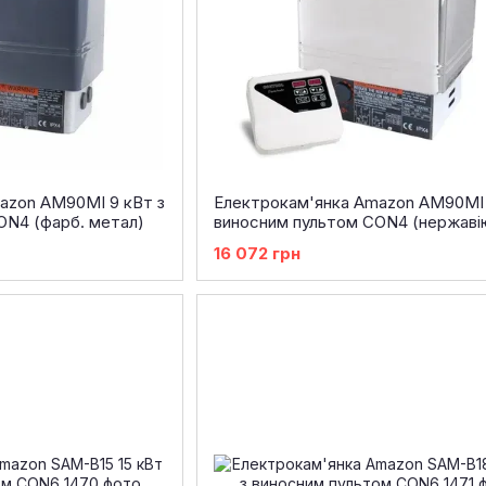
azon AM90MI 9 кВт з
Електрокам'янка Amazon AM90MI 
ON4 (фарб. метал)
виносним пультом CON4 (нержаві
сталь AISI 201)
16 072 грн