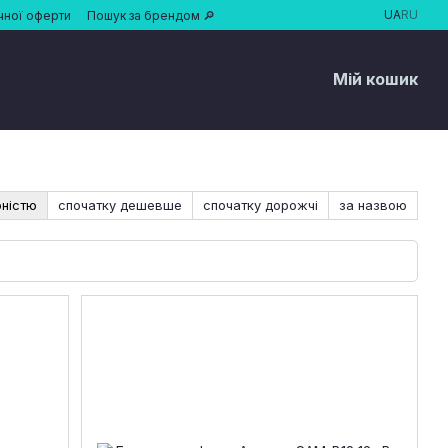
UA
RU
чної оферти
Пошук за брендом 🔎
Мій кошик
рністю
спочатку дешевше
спочатку дорожчі
за назвою