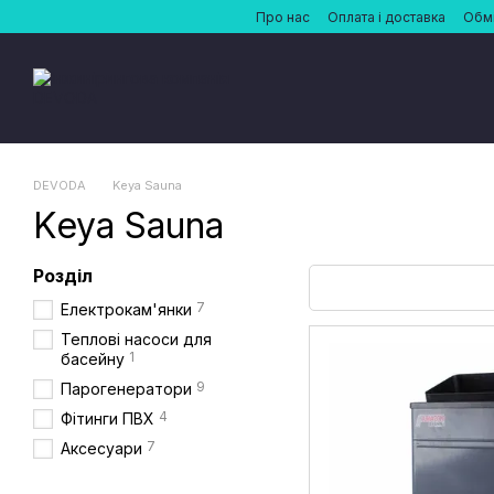
Перейти до основного контенту
Про нас
Оплата і доставка
Обмі
DEVODA
Keya Sauna
Keya Sauna
Розділ
7
Електрокам'янки
Теплові насоси для
1
басейну
9
Парогенератори
4
Фітинги ПВХ
7
Аксесуари