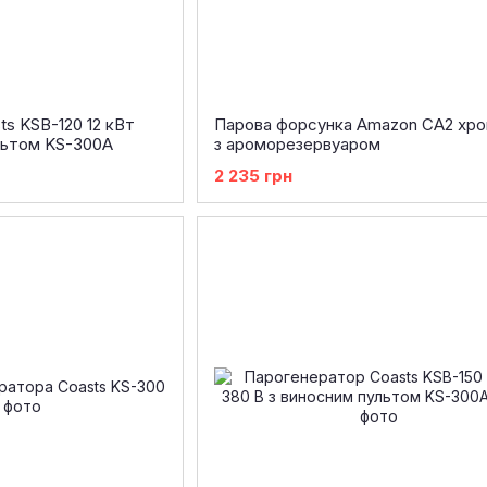
s KSB-120 12 кВт
Парова форсунка Amazon CA2 хр
льтом KS-300A
з ароморезервуаром
2 235 грн