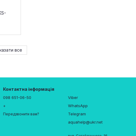
KS-
казати все
Контактна інформація
098 651-06-50
Viber
+
WhatsApp
Telegram
Передзвонити вам?
aquahelp@ukr.net
вул. Сагайдачного, 16,