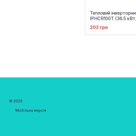
Тепловий інверторний
IPHCR100T (36.5 кВт,
202 грн
© 2026
Мобільна версія