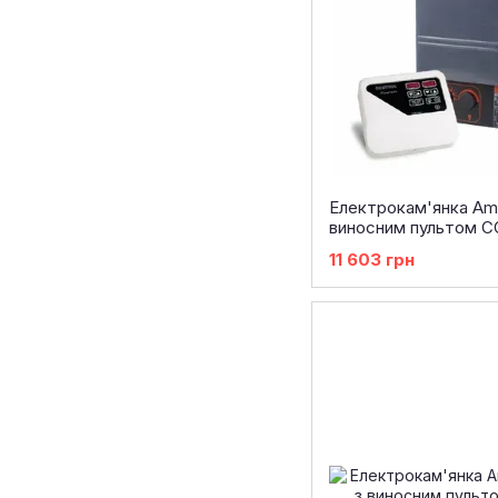
Електрокам'янка Am
виносним пультом C
11 603 грн