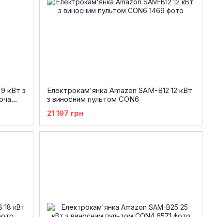
9 кВт з
Електрокам'янка Amazon SAM-B12 12 кВт
юча
з виносним пультом CON6
21 197 грн