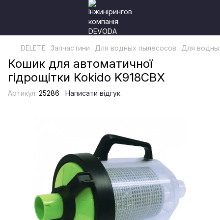
DELETE
Запчастини
Для водных пылесосов
Для водны
Кошик для автоматичної
гідрощітки Kokido K918CBX
Артикул:
25286
Написати відгук