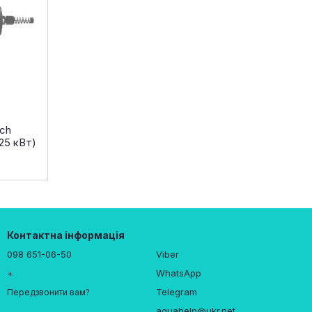
ch
.25 кВт)
Контактна інформація
098 651-06-50
Viber
+
WhatsApp
Telegram
Передзвонити вам?
aquahelp@ukr.net