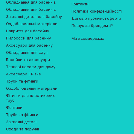
Обладнання для басейнів
Контакти
Обладнання для басейнів
Політика конфіденційності
Закладні деталі для басейну
Договір публічної оферти
Оздоблювальні матеріали
Пошук за брендом 🔎
Накриття для басейну
Пилососи для басейну
Ми в соцмережах
Аксесуари для басейну
Обладнання для саун
Басейни та аксесуари
Теплові насоси для дому
Аксесуари | Різне
Труби та фітинги
Оздоблювальні матеріали
Фітинги для пластикових
труб
Фонтани
Труби та фітинги
Закладні деталі
Сходи та поручні