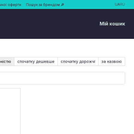
UA
RU
чної оферти
Пошук за брендом 🔎
Мій кошик
рністю
спочатку дешевше
спочатку дорожчі
за назвою