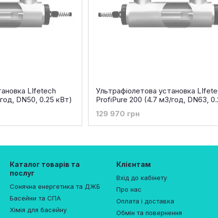
ановка LIfetech
Ультрафіолетова установка LIfete
/год, DN50, 0.25 кВт)
ProfiPure 200 (4.7 м3/год, DN63, 0
129 970 грн
Каталог товарів та
Клієнтам
послуг
Вхід до кабінету
Сонячна енергетика та ДЖБ
Про нас
Басейни та СПА
Оплата і доставка
Хімія для басейну
Обмін та повернення