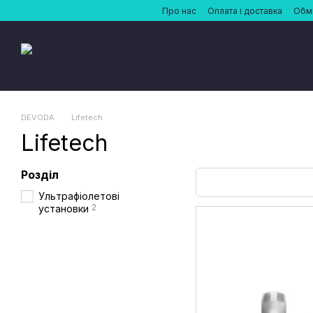
Перейти до основного контенту
Про нас
Оплата і доставка
Обмі
DEVODA
Lifetech
Lifetech
Розділ
Ультрафіолетові
2
установки