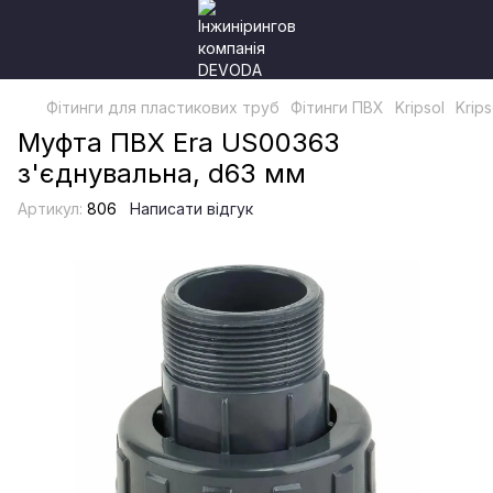
Фітинги для пластикових труб
Фітинги ПВХ
Kripsol
Krips
Муфта ПВХ Era US00363
з'єднувальна, d63 мм
Артикул:
806
Написати відгук