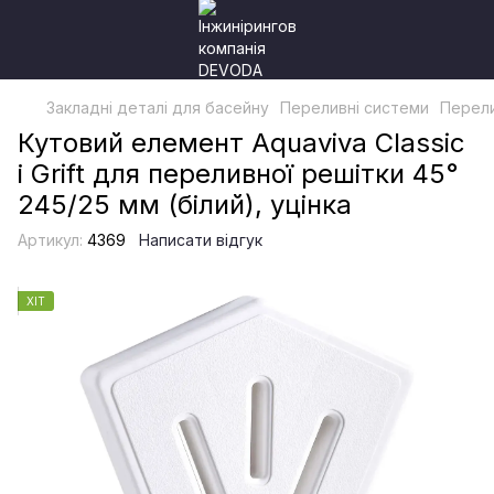
Закладні деталі для басейну
Переливні системи
Перели
Кутовий елемент Aquaviva Classic
і Grift для переливної решітки 45°
245/25 мм (білий), уцінка
Артикул:
4369
Написати відгук
ХІТ