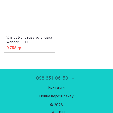
Ультрафіолетова установка
Wonder PLC-I
9 758 грн
098 651-06-50
+
Контакти
Повна версія сайту
© 2026
UA
RU