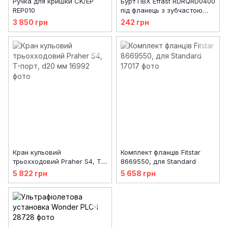
Ручка для кришки CK/EP
Бурт ПВХ Effast RDRQRD0400
REP010
під фланець з зубчастою
поверхнею, d40 мм
3 850 грн
242 грн
Кран кульовий
Комплект фланців Fitstar
трьохходовий Praher S4, T-
8669550, для Standard
порт, d20 мм
5 822 грн
5 658 грн