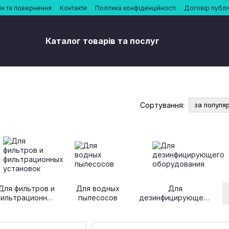
н та повернення
Контакти
Політика конфіденційності
Договір публі
Каталог товарів та послуг
Сортування:
за популя
Для фильтров и
Для водных
Для
фильтрационных
пылесосов
дезинфицирующего
установок
оборудования