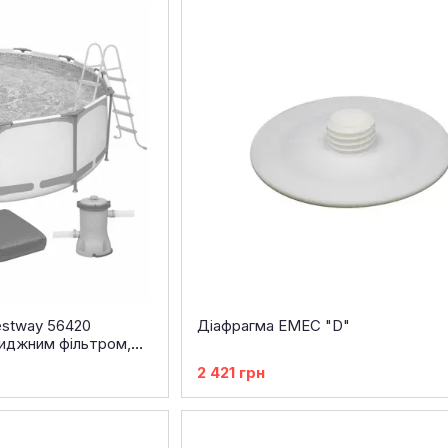
estway 56420
Діафрагма EMEC "D"
риджним фільтром,
ю
2 421 грн