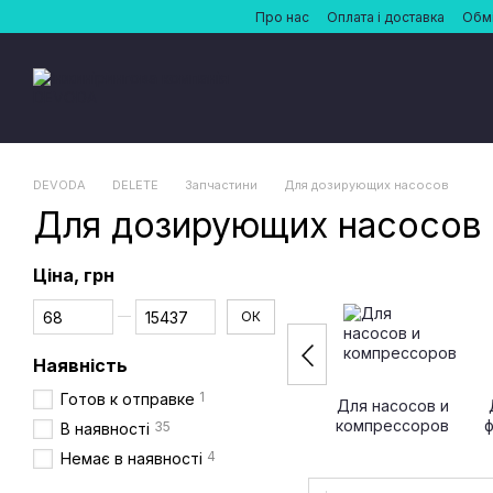
Перейти до основного контенту
Про нас
Оплата і доставка
Обмі
DEVODA
DELETE
Запчастини
Для дозирующих насосов
Для дозирующих насосов
Ціна, грн
Від Ціна, грн
До Ціна, грн
ОК
Наявність
1
Готов к отправке
Для насосов и
компрессоров
35
В наявності
4
Немає в наявності