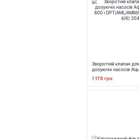
Зворотній клапан дл
дозуючіх насосів Aq
800 і DPT/AML/AMM/
1 178 грн
трубки 4/6)