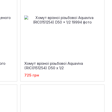
ого
Хомут врізної різьбової Aquaviva
(RIC0151254) D50 x 1/2
725 грн