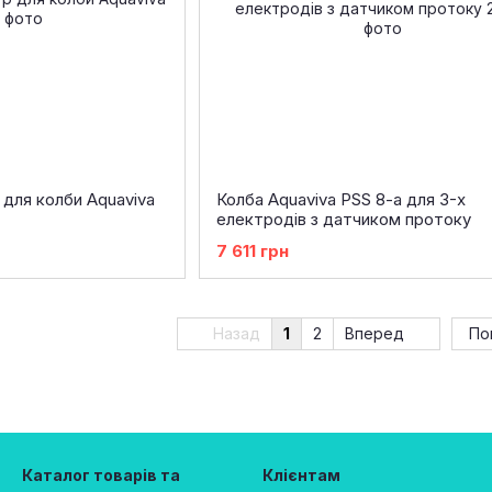
для колби Aquaviva
Колба Aquaviva PSS 8-a для 3-х
електродів з датчиком протоку
7 611 грн
Назад
1
2
Вперед
По
Каталог товарів та
Клієнтам