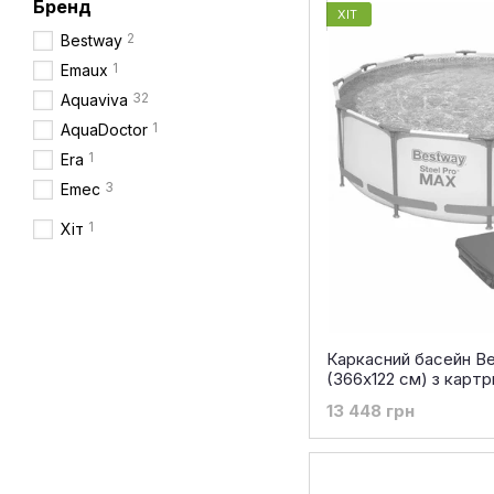
Бренд
ХІТ
2
Bestway
1
Emaux
32
Aquaviva
1
AquaDoctor
1
Era
3
Emec
1
Хіт
Каркасний басейн B
(366х122 см) з карт
тентом та драбино
13 448 грн