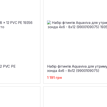
12 PVC PE
Набір фітингів Aquaviva для утрим
зонда 4х6 - 8х12 (9900109075)
1 191 грн