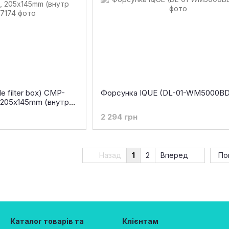
le filter box) CMP-
Форсунка IQUE (DL-01-WM5000BD
, 205х145mm (внутр
2 294 грн
Назад
1
2
Вперед
По
Каталог товарів та
Клієнтам