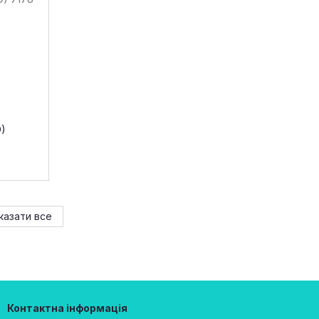
)
казати все
Контактна інформація