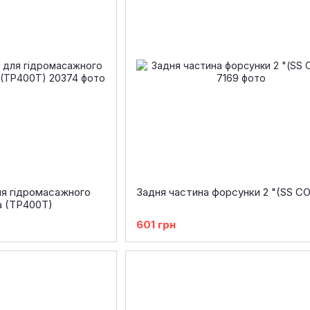
ля гідромасажного
Задня частина форсунки 2 "(SS C
a (TP400T)
601 грн