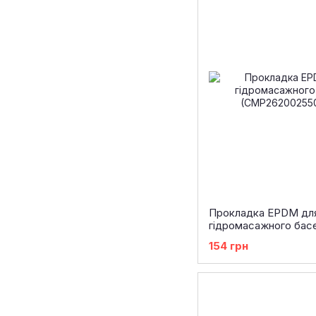
Прокладка EPDM дл
гідромасажного басе
(CMP26200255001)
154 грн