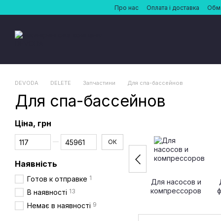
Перейти до основного контенту
Про нас
Оплата і доставка
Обмі
DEVODA
DELETE
Запчастини
Для спа-бассейнов
Для спа-бассейнов
Ціна, грн
Від Ціна, грн
До Ціна, грн
ОК
Наявність
1
Готов к отправке
Для насосов и
компрессоров
13
В наявності
9
Немає в наявності