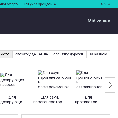
UA
RU
чної оферти
Пошук за брендом 🔎
Мій кошик
рністю
спочатку дешевше
спочатку дорожчі
за назвою
Для
Для саун,
Для
дозирующих
парогенераторов
противотоков
про
насосов
и
и
осв
электрокаменок
аттракционов
об