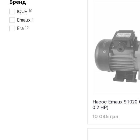
Бренд
10
IQUE
1
Emaux
12
Era
Насос Emaux ST020 (2
0.2 НР)
10 045 грн