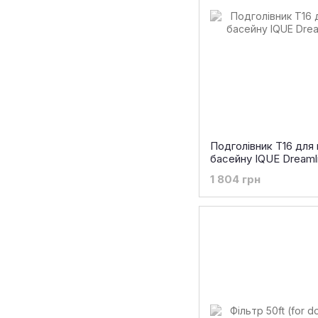
Подголівник T16 для
басейну IQUE Dreamli
1 804 грн