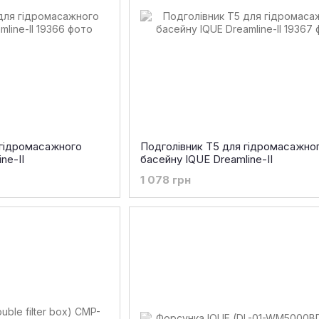
 гідромасажного
Подголівник T5 для гідромасажно
ne-II
басейну IQUE Dreamline-II
1 078 грн