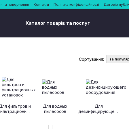
н та повернення
Контакти
Політика конфіденційності
Договір публі
Каталог товарів та послуг
Сортування:
за популя
Для фильтров и
Для водных
Для
фильтрационных
пылесосов
дезинфицирующего
установок
оборудования