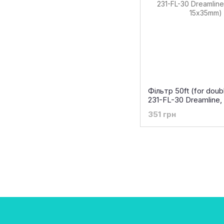
Фільтр 50ft (for doub
231-FL-30 Dreamline
15х35mm)
351 грн