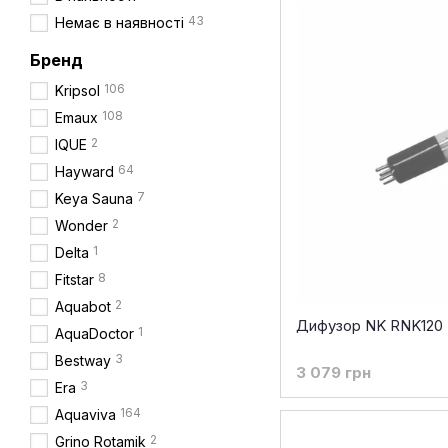
43
Немає в наявності
Бренд
106
Kripsol
108
Emaux
2
IQUE
64
Hayward
7
Keya Sauna
2
Wonder
1
Delta
8
Fitstar
2
Aquabot
Дифузор NK RNK120
1
AquaDoctor
3
Bestway
3 079 грн
3
Era
164
Aquaviva
2
Grino Rotamik