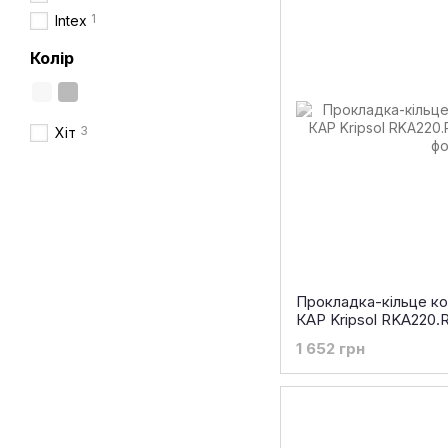
1
Intex
Колір
3
Хіт
Прокладка-кільце ко
КАР Kripsol RKA220.
1 652 грн