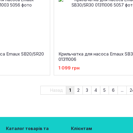
оса Emaux SB20/SR20
Крильчатка для насоса Emaux SB
01311006
1 099 грн
Назад
1
2
3
4
5
6
...
2
Каталог товарів та
Клієнтам