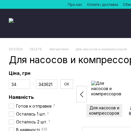
Перейти до основного контенту
Про нас
Оплата і доставка
Обмі
DEVODA
DELETE
Запчастини
Для насосов и компрессоров
Для насосов и компрессо
Ціна, грн
Від Ціна, грн
До Ціна, грн
ОК
Наявність
7
Готов к отправке
Для насосов и
компрессоров
1
Осталась 1 шт.
1
Осталось 2 шт.
425
В наявності