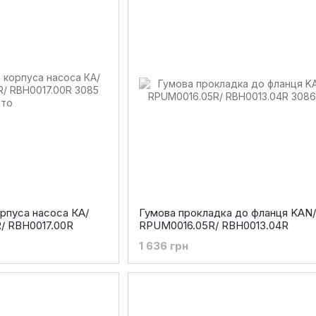
рпуса насоса КА/
Гумова прокладка до фланця KAN
R/ RBH0017.00R
RPUM0016.05R/ RBH0013.04R
1 636 грн