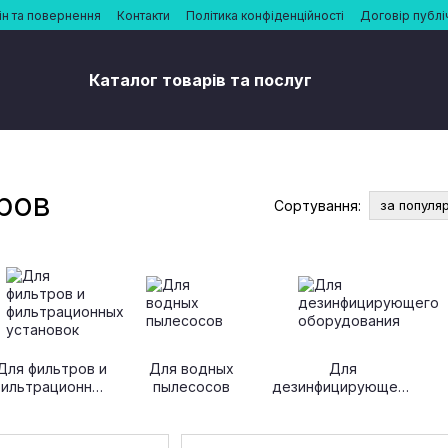
н та повернення
Контакти
Політика конфіденційності
Договір публі
Каталог товарів та послуг
ров
Сортування:
за популя
Для фильтров и
Для водных
Для
фильтрационных
пылесосов
дезинфицирующего
установок
оборудования