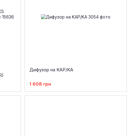
Дифузор на KAP/KA
R)
1 608 грн