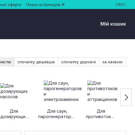
UA
RU
чної оферти
Пошук за брендом 🔎
Мій кошик
рністю
спочатку дешевше
спочатку дорожчі
за назвою
Для
Для саун,
Для
дозирующих
парогенераторов
противотоков
про
насосов
и
и
осв
электрокаменок
аттракционов
об