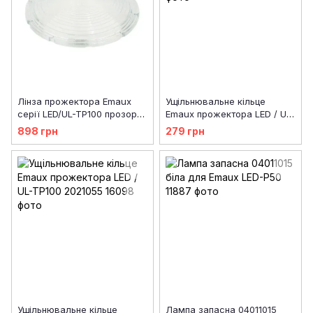
Лінза прожектора Emaux
Ущільнювальне кільце
серії LED/UL-TP100 прозора
Emaux прожектора LED / UL-
1040211
P100 2021004
898 грн
279 грн
Ущільнювальне кільце
Лампа запасна 04011015