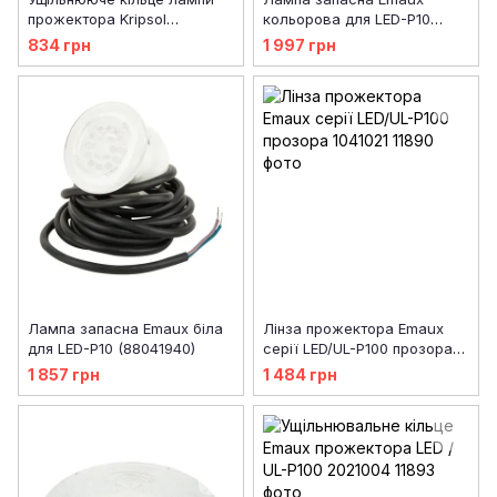
прожектора Kripsol
кольорова для LED-P10
RPN060.A
(88041939)
834 грн
1 997 грн
Лампа запасна Emaux біла
Лінза прожектора Emaux
для LED-P10 (88041940)
серії LED/UL-P100 прозора
1041021
1 857 грн
1 484 грн