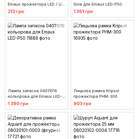
Emaux прожектора LED / UL-
біла для Emaux LED-P50
TP100 2021055
213 грн
1 361 грн
Лампа запасна 04011016
Лицьова рамка Kripsol
кольорова для Emaux LED-
прожектора PHM-300
P50
1 390 грн
903 грн