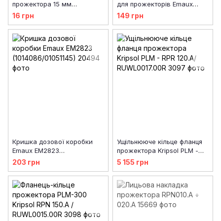
прожектора 15 мм
для прожекторів Emaux
08020101-0006
серії LED/UL-P100
16 грн
149 грн
Кришка дозової коробки
Ущільнююче кільце фланця
Emaux EM2823
прожектора Kripsol PLM -
(1014086/01051145)
RPR 120.A/ RUWL0017.00R
203 грн
5 155 грн