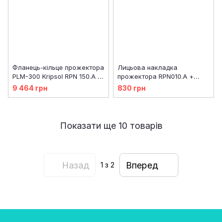
Фланець-кільце прожектора
Лицьова накладка
PLM-300 Kripsol RPN 150.A /
прожектора RPN010.A ​​+
RUWL0015.00R
020.A
9 464 грн
830 грн
Показати ще 10 товарів
Назад
Вперед
1
з 2