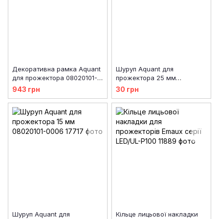
Декоративна рамка Aquant
Шуруп Aquant для
для прожектора 08020101-
прожектора 25 мм
0003 (фігурна)
08020102-0004
943 грн
30 грн
Шуруп Aquant для
Кільце лицьової накладки